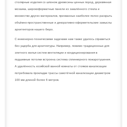
столярные изделия со шпоном древесины ценных пород, деревянная
мозаика, широкоформатные панели из закалённого стекла и
множество других материалов, призванных наиболее полно раскрыть
объёмно-пространственные и декоративно-оформительские замыслы
архитекторов нашего бюро.
С инженерно-техническими задачами нам также удалось справиться
без ущерба для архитектуры. Например, помимо традиционных для
элитного жилья систем вентиляции и кондиционирования в
подшивные потолки встроена система сплинкерного пожаротушения.
А удалённость хозяйской ванной комнаты от стояков канализации
потребовала прокладки трассы самотёчной канализации диаметром
100 мм длиной более 6 метров.