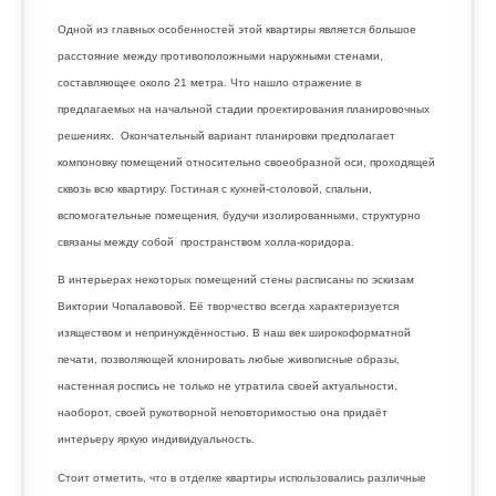
Одной из главных особенностей этой квартиры является большое
расстояние между противоположными наружными стенами,
составляющее около 21 метра. Что нашло отражение в
предлагаемых на начальной стадии проектирования планировочных
решениях. Окончательный вариант планировки предполагает
компоновку помещений относительно своеобразной оси, проходящей
сквозь всю квартиру. Гостиная с кухней-столовой, спальни,
вспомогательные помещения, будучи изолированными, структурно
связаны между собой пространством холла-коридора.
В интерьерах некоторых помещений стены расписаны по эскизам
Виктории Чопалавовой. Её творчество всегда характеризуется
изяществом и непринуждённостью. В наш век широкоформатной
печати, позволяющей клонировать любые живописные образы,
настенная роспись не только не утратила своей актуальности,
наоборот, своей рукотворной неповторимостью она придаёт
интерьеру яркую индивидуальность.
Стоит отметить, что в отделке квартиры использовались различные