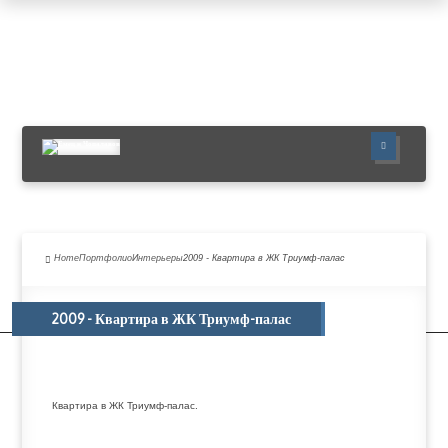
ГЛАВНАЯ
ПОРТФОЛИО
УСЛУГИ
Home
Портфолио
Интерьеры
2009 - Квартира в ЖК Триумф-палас
О НАС
ПУБЛИКАЦИИ
2009 - Квартира в ЖК Триумф-палас
НОВОСТИ
КОНТАКТЫ
Квартира в ЖК Триумф-палас.