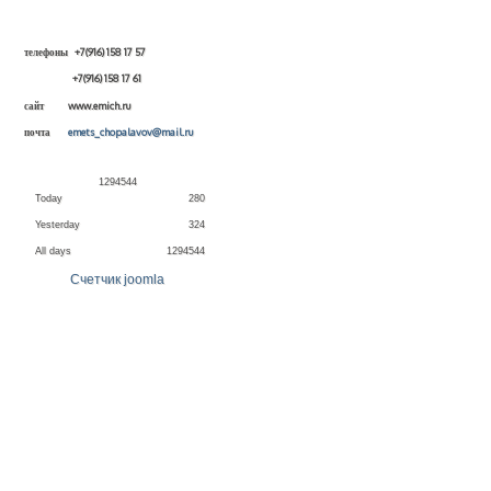
телефоны +7(916) 158 17 57
+7(916) 158 17 61
сайт www.emich.ru
почта
emets_chopalavov@mail.ru
1
2
9
4
5
4
4
Today
280
Yesterday
324
All days
1294544
Счетчик joomla