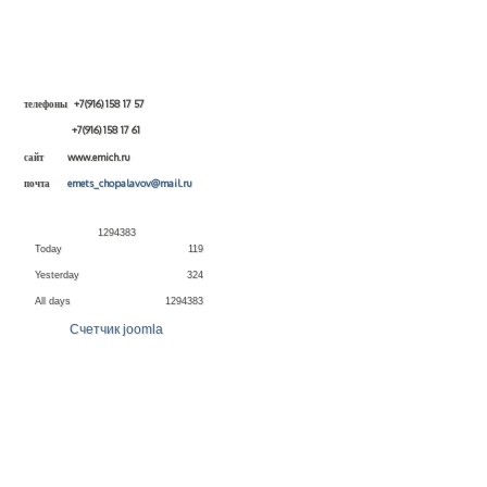
телефоны +7(916) 158 17 57
+7(916) 158 17 61
сайт www.emich.ru
почта
emets_chopalavov@mail.ru
1
2
9
4
3
8
3
Today
119
Yesterday
324
All days
1294383
Счетчик joomla