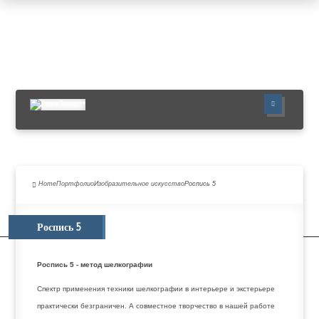
ГЛАВНАЯ
ПОРТФОЛИО
УСЛУГИ
Home
Портфолио
Изобразительное искусство
Роспись 5
О НАС
ПУБЛИКАЦИИ
Роспись 5
НОВОСТИ
КОНТАКТЫ
Роспись 5 - метод шелкографии
Спектр применения техники шелкографии в интерьере и экстерьере
практически безграничен. А совместное творчество в нашей работе