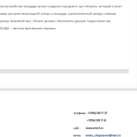
лагоустройство площади путем создания городского арт-объекта, который станет
овым центром пешеходной улицы и площади, расположенной между главным
улицы Земляной вал. Объект должен обозначить данную территорию как
СХОДА – местом притяжения горожан.
телефоны +7(916) 158 17 57
+7(916) 158 17 61
сайт www.emich.ru
почта
emets_chopalavov@mail.ru