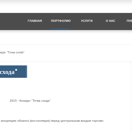
ГЛАВНАЯ
ПОРТФОЛИО
УСЛУГИ
О НАС
ПУ
нкурс "Точка схода"
схода"
2015 - Конкурс "Точка схода"
концепцию объекта (инсталляции) перед центральным входом торгово-