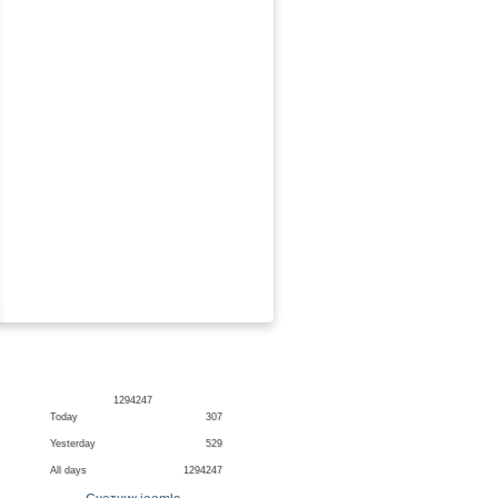
1
2
9
4
2
4
7
Today
307
Yesterday
529
All days
1294247